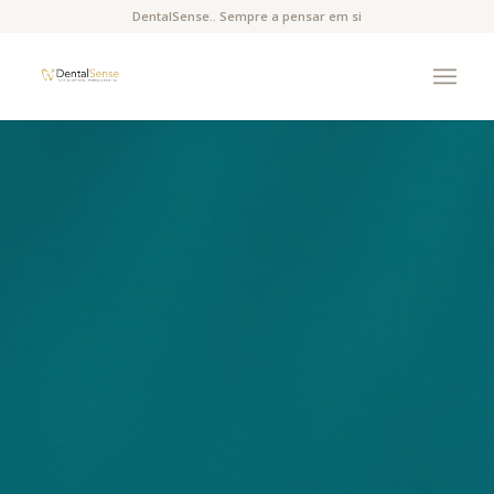
DentalSense.. Sempre a pensar em si